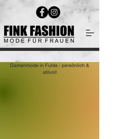
Damenmode in Fulda - persönlich &
stilvoll